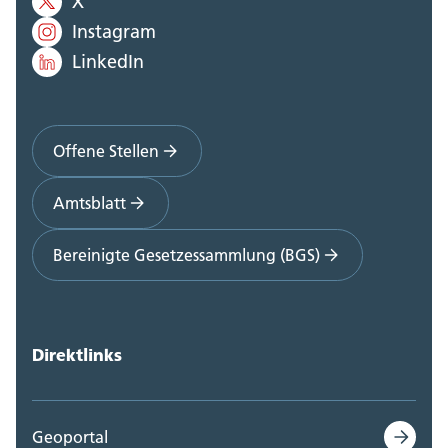
X
Polizei Kanton Solothurn (0)
Instagram
Staatskanzlei (0)
LinkedIn
Steueramt (0)
Volksschulamt (0)
Offene Stellen
Volkswirtschaftsdepartement;
Amtsblatt
Departementssekretariat (0)
Bereinigte Gesetzessammlung (BGS)
Direktlinks
Geoportal