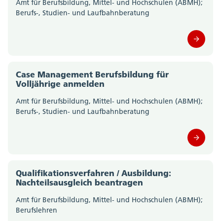
Amt für Berufsbildung, Mittel- und Hochschulen (ABMH);
Berufs-, Studien- und Laufbahnberatung
Amt für Geoinformation (0)
Amt für Gesellschaft und Soziales (0)
Amt für Justizvollzug (0)
Case Management Berufsbildung für
Volljährige anmelden
Amt für Kultur und Sport (0)
Amt für Berufsbildung, Mittel- und Hochschulen (ABMH);
Berufs-, Studien- und Laufbahnberatung
Amt für Landwirtschaft (0)
Amt für Militär und Bevölkerungsschutz (0)
Amt für Raumplanung (0)
Qualifikationsverfahren / Ausbildung:
Nachteilsausgleich beantragen
Amt für Umwelt (0)
Amt für Berufsbildung, Mittel- und Hochschulen (ABMH);
Amt für Verkehr und Tiefbau (0)
Berufslehren