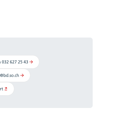
n 032 627 25 43
i@bd.so.ch
rt