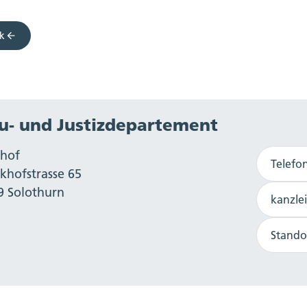
k
u- und Justizdepartement
ihof
Telefo
khofstrasse 65
9 Solothurn
kanzle
Stando