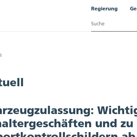
Regierung
Ge
Suchen
l
zdepartement
tuell
hrzeugzulassung: Wichti
haltergeschäften und zu
ortkontrollschildern ab