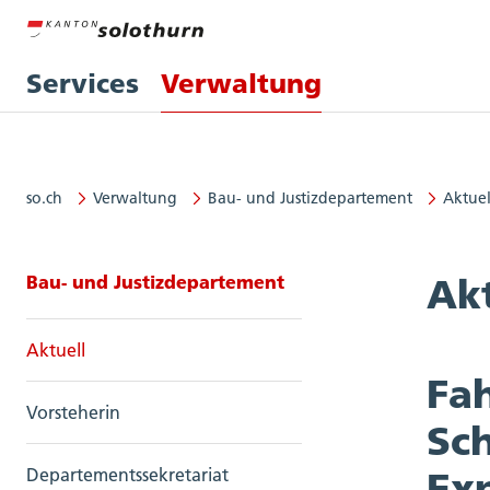
Services
Verwaltung
so.ch
Verwaltung
Bau- und Justizdepartement
Aktuel
Seitennavigation: Bau- und Justi
Bau- und Justizdepartement
Ak
Aktuell
Fa
Vorsteherin
Sc
Departementssekretariat
Exp