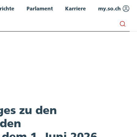
richte
Parlament
Karriere
my.so.ch
ges zu den
 den
 dem 1. Juni 2026