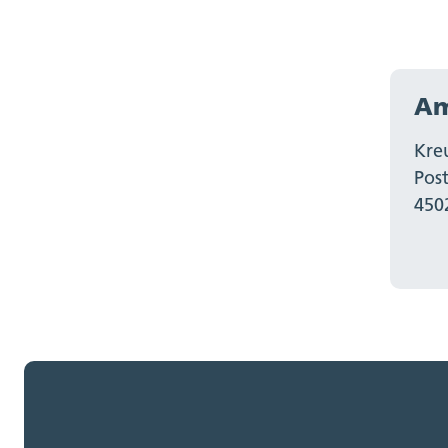
Am
Kre
Pos
450