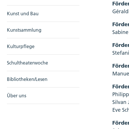
Förder
Gérald
Kunst und Bau
Förder
Kunstsammlung
Sabine
Förde
Kulturpflege
Stefan
Schultheaterwoche
Förder
Manuel
Bibliotheken/Lesen
Förde
Philip
Über uns
Silvan 
Eve Sc
Förder