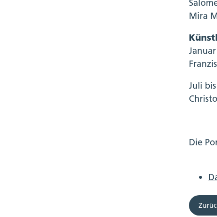
Salome
Mira M
Künstl
Januar 
Franzi
Juli b
Christ
Die Po
Da
Zurüc