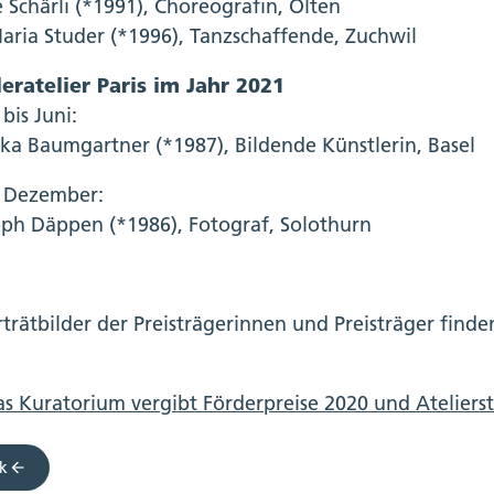
 Schärli (*1991), Choreografin, Olten
aria Studer (*1996), Tanzschaffende, Zuchwil
eratelier Paris im Jahr 2021
bis Juni:
ska Baumgartner (*1987), Bildende Künstlerin, Basel
is Dezember:
oph Däppen (*1986), Fotograf, Solothurn
rträtbilder der Preisträgerinnen und Preisträger finde
s Kuratorium vergibt Förderpreise 2020 und Atelier
k