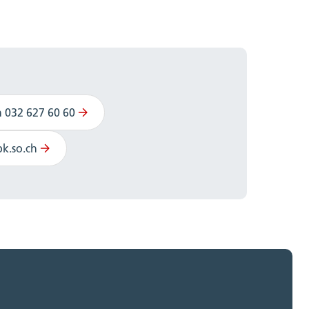
n 032 627 60 60
k.so.ch