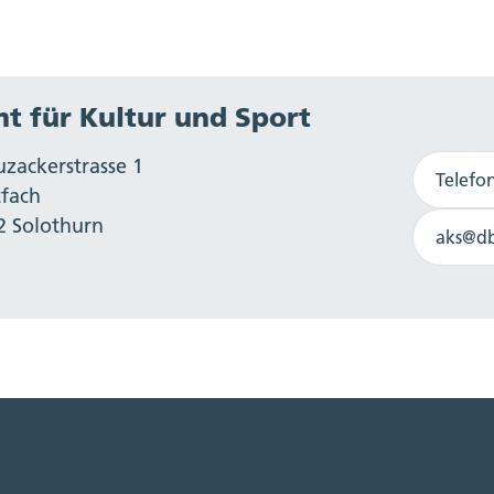
t für Kultur und Sport
uzackerstrasse 1
Telefo
tfach
2 Solothurn
aks@db