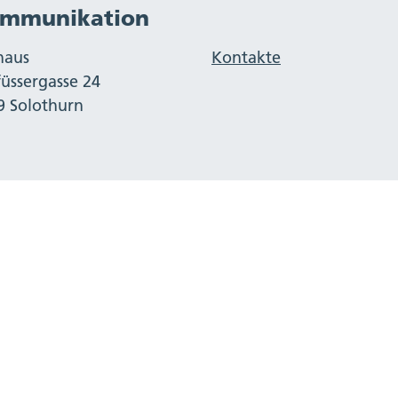
mmunikation
haus
Kontakte
füssergasse 24
9 Solothurn