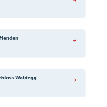
affenden
chloss Waldegg