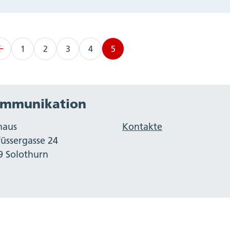
1
2
3
4
5
mmunikation
haus
Kontakte
füssergasse 24
9 Solothurn