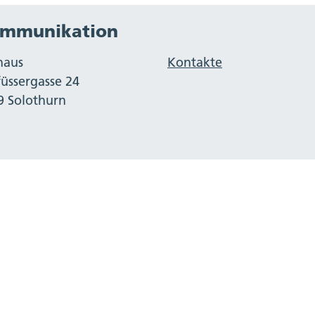
mmunikation
haus
Kontakte
füssergasse 24
9 Solothurn