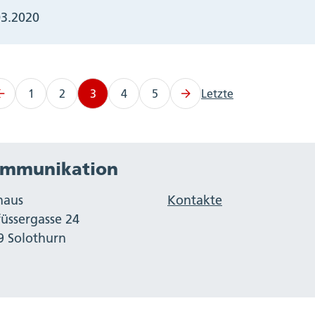
03.2020
1
2
3
4
5
Letzte
mmunikation
haus
Kontakte
füssergasse 24
9 Solothurn