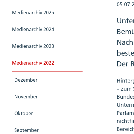
05.07.
Medienarchiv 2025
Unte
Medienarchiv 2024
Bemü
Nachh
Medienarchiv 2023
best
Der 
Medienarchiv 2022
Dezember
Hinter
– zum 
Bundes
November
Untern
Parlam
Oktober
nichtf
Bereic
September