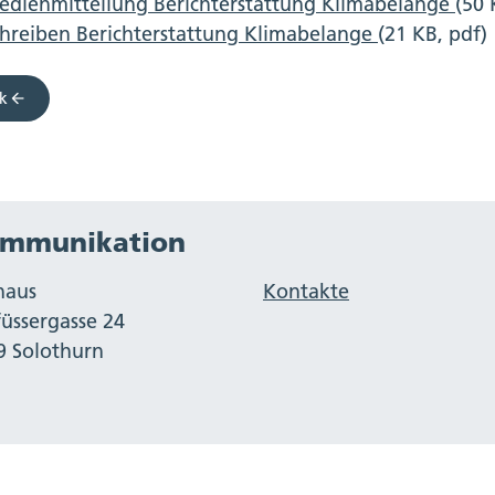
edienmitteilung Berichterstattung Klimabelange
(50 
hreiben Berichterstattung Klimabelange
(21 KB, pdf)
k
mmunikation
haus
Kontakte
füssergasse 24
9 Solothurn