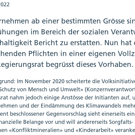
2022
rnehmen ab einer bestimmten Grösse sind
hungen im Bereich der sozialen Verant
altigkeit Bericht zu erstatten. Nun hat
ehenden Pflichten in einer eigenen Voll
Regierungsrat begrüsst dieses Vorhaben.
grund: Im November 2020 scheiterte die Volksinitiat
Schutz von Mensch und Umwelt» (Konzernverantwortu
rat nahm jedoch einige Anstösse der Initianten auf, 
ehmen und der Eindämmung des Klimawandels mehr G
ent beschlossener Gegenvorschlag sieht einerseits ein
inanzielle Belange vor und will andererseits Sorgfalts
hen «Konfliktmineralien» und «Kinderarbeit» veranke