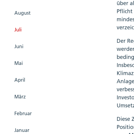
über a
Pflich
August
mindes
verzei
Juli
Der Re
Juni
werden
beding
Mai
Insbes
Klimaz
April
Anlage
verbes
März
Invest
Umsetz
Februar
Diese 
Positi
Januar