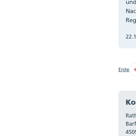
und
Nac
Reg
22.
Erste
Ko
Rat
Bar
450