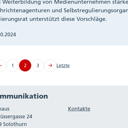
 Weiterbildung von Medienunternehmen stärke
hrichtenagenturen und Selbstregulierungsorgan
ierungsrat unterstützt diese Vorschläge.
10.2024
1
2
3
Letzte
mmunikation
haus
Kontakte
füssergasse 24
9 Solothurn