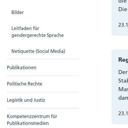
die
Die
Bilder
23.
Leitfaden für
gendergerechte Sprache
Netiquette (Social Media)
Reg
Publikationen
Der
Sta
Politische Rechte
Mas
dam
Legistik und Justiz
23.
Kompetenzzentrum für
Publikationsmedien