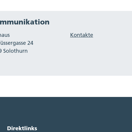
mmunikation
haus
Kontakte
füssergasse 24
9 Solothurn
Direktlinks