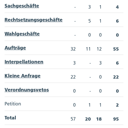
Sachgeschäfte
4
-
3
1
Rechtsetzungsgeschäfte
6
-
5
1
Wahlgeschäfte
0
-
0
0
Aufträge
55
32
11
12
Interpellationen
6
3
-
3
Kleine Anfrage
22
22
-
0
Verordnungsvetos
0
0
-
0
Petition
2
0
1
1
Total
20
18
95
57