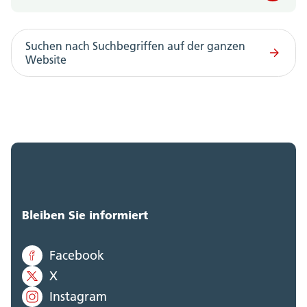
Polizei Kanton Solothurn (0)
Suchen nach Suchbegriffen auf der ganzen
Steueramt (0)
Website
Volksschulamt (0)
Volkswirtschaftsdepartement;
Departementssekretariat (0)
Bleiben Sie informiert
Facebook
X
Instagram