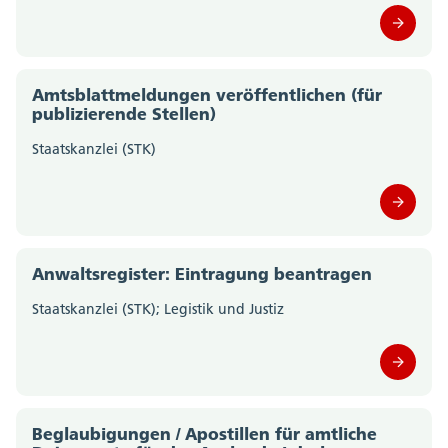
Amt für Gemeinden (0)
Amt für Geoinformation (0)
Amtsblattmeldungen veröffentlichen (für
publizierende Stellen)
Amt für Gesellschaft und Soziales (0)
Staatskanzlei (STK)
Amt für Justizvollzug (0)
Amt für Kultur und Sport (0)
Amt für Landwirtschaft (0)
Anwaltsregister: Eintragung beantragen
Amt für Militär und Bevölkerungsschutz (0)
Staatskanzlei (STK); Legistik und Justiz
Amt für Raumplanung (0)
Amt für Umwelt (0)
Beglaubigungen / Apostillen für amtliche