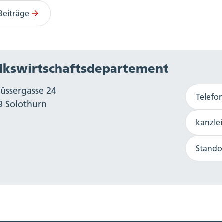
Beiträge
lkswirtschaftsdepartement
füssergasse 24
Telefo
9 Solothurn
kanzle
Stando