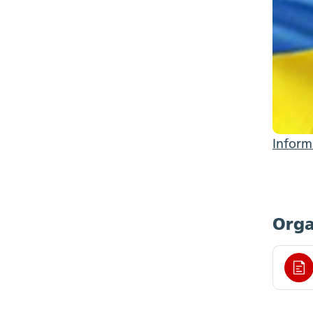
Inform
Org