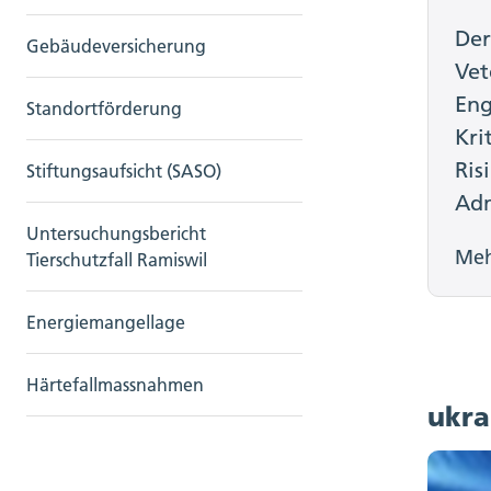
Der
Gebäudeversicherung
Vet
Eng
Standortförderung
Kri
Ris
Stiftungsaufsicht (SASO)
Adm
Untersuchungsbericht
Me
Tierschutzfall Ramiswil
Energiemangellage
Härtefallmassnahmen
ukra