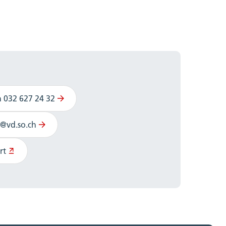
n 032 627 24 32
i@vd.so.ch
rt