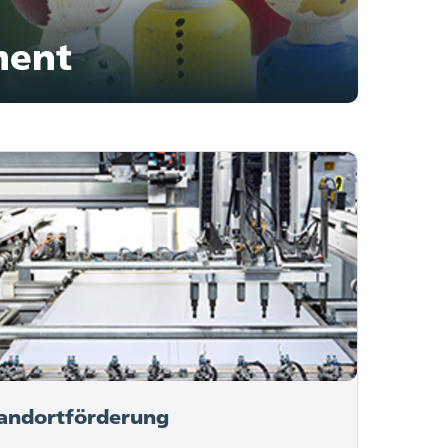
ment
andortförderung