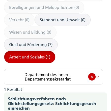
Bewilligungen und Meldepflichten (0)
Verkehr (0)
Standort und Umwelt (6)
Wissen und Bildung (0)
Geld und Förderung (7)
Arbeit und Soziales (1)
Departement des Innern;
Departementssekretariat
1 Resultat
Departement des Innern; Departementssekretariat
(1)
Schlichtungsverfahren nach
Gleichstellungsgesetz: Schlichtungsgesuch
einreichen
Amt für Berufsbildung, Mittel- und Hochschulen