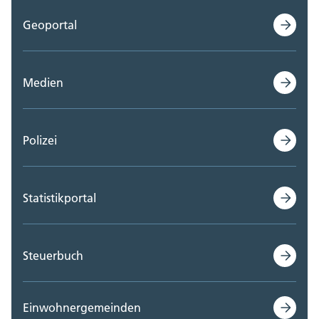
Polizei Kanton Solothurn (0)
Geoportal
Staatskanzlei (0)
Steueramt (0)
Medien
Volksschulamt (0)
Polizei
Volkswirtschaftsdepartement;
Departementssekretariat (0)
Statistikportal
Steuerbuch
Einwohnergemeinden