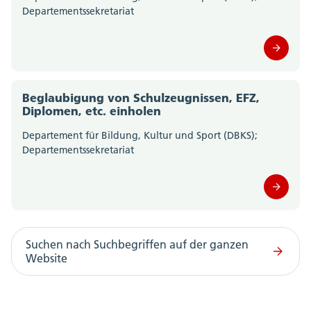
Departementssekretariat
Amt für Verkehr und Tiefbau (0)
Amt für Wald, Jagd und Fischerei (0)
Beglaubigung von Schulzeugnissen, EFZ,
Amt für Wirtschaft und Arbeit (0)
Diplomen, etc. einholen
Amtschreiberei (0)
Departement für Bildung, Kultur und Sport (DBKS);
Departementssekretariat
Departement des Innern; Departementssekretariat
(0)
Gesundheitsamt (0)
Suchen nach Suchbegriffen auf der ganzen
Migrationsamt (0)
Website
Motorfahrzeugkontrolle (0)