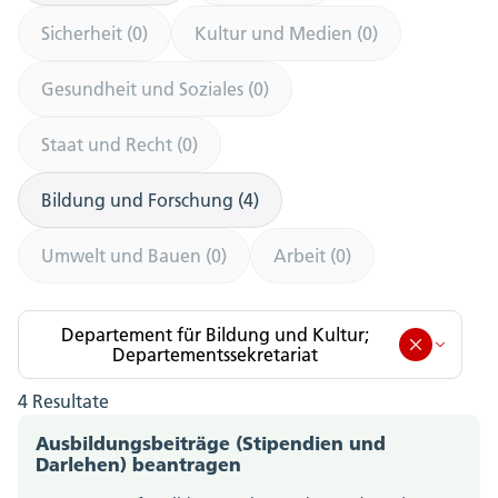
Sicherheit (0)
Kultur und Medien (0)
Gesundheit und Soziales (0)
Staat und Recht (0)
Bildung und Forschung (4)
Umwelt und Bauen (0)
Arbeit (0)
Departement für Bildung und Kultur;
Departementssekretariat
4 Resultate
Departement für Bildung und Kultur;
Departementssekretariat (4)
Ausbildungsbeiträge (Stipendien und
Darlehen) beantragen
Amt für Berufsbildung, Mittel- und Hochschulen