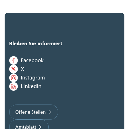
Polizei Kanton Solothurn (0)
Staatskanzlei (0)
Steueramt (0)
Volksschulamt (0)
Bleiben Sie informiert
Volkswirtschaftsdepartement;
Facebook
Departementssekretariat (0)
X
Instagram
LinkedIn
Offene Stellen
Amtsblatt