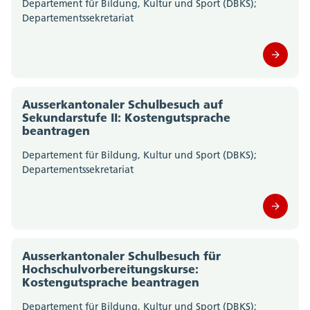
Departement für Bildung, Kultur und Sport (DBKS);
(0)
Departementssekretariat
Amt für Gemeinden (0)
Amt für Geoinformation (0)
Ausserkantonaler Schulbesuch auf
Amt für Gesellschaft und Soziales (0)
Sekundarstufe II: Kostengutsprache
beantragen
Amt für Justizvollzug (0)
Departement für Bildung, Kultur und Sport (DBKS);
Departementssekretariat
Amt für Kultur und Sport (0)
Amt für Landwirtschaft (0)
Amt für Militär und Bevölkerungsschutz (0)
Ausserkantonaler Schulbesuch für
Hochschulvorbereitungskurse:
Amt für Raumplanung (0)
Kostengutsprache beantragen
Departement für Bildung, Kultur und Sport (DBKS);
Amt für Umwelt (0)