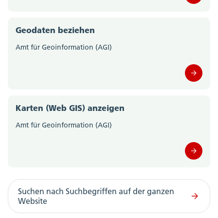
Amt für Wald, Jagd und Fischerei (0)
Amt für Wirtschaft und Arbeit (0)
Geodaten beziehen
Amt für Geoinformation (AGI)
Amtschreiberei (0)
Departement des Innern; Departementssekretariat
(0)
Departement für Bildung und Kultur;
Karten (Web GIS) anzeigen
Departementssekretariat (0)
Amt für Geoinformation (AGI)
Gesundheitsamt (0)
Migrationsamt (0)
Motorfahrzeugkontrolle (0)
Suchen nach Suchbegriffen auf der ganzen
Website
Polizei Kanton Solothurn (0)