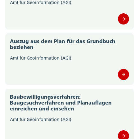
Amt für Geoinformation (AGI)
Amt für Gemeinden (0)
Amt für Gesellschaft und Soziales (0)
Amt für Justizvollzug (0)
Auszug aus dem Plan für das Grundbuch
beziehen
Amt für Kultur und Sport (0)
Amt für Geoinformation (AGI)
Amt für Landwirtschaft (0)
Amt für Militär und Bevölkerungsschutz (0)
Amt für Raumplanung (0)
Baubewilligungsverfahren:
Baugesuchverfahren und Planauflagen
einreichen und einsehen
Amt für Umwelt (0)
Amt für Geoinformation (AGI)
Amt für Verkehr und Tiefbau (0)