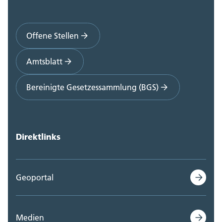
Polizei Kanton Solothurn (0)
Offene Stellen
Staatskanzlei (0)
Amtsblatt
Steueramt (0)
Bereinigte Gesetzessammlung (BGS)
Volkswirtschaftsdepartement;
Departementssekretariat (0)
Direktlinks
Geoportal
Medien