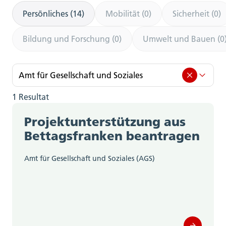
Persönliches (14)
Mobilität (0)
Sicherheit (0)
Bildung und Forschung (0)
Umwelt und Bauen (0
Amt für Gesellschaft und Soziales
1 Resultat
Amt für Gesellschaft und Soziales (1)
Projektunterstützung aus
Amt für Berufsbildung, Mittel- und
Bettagsfranken beantragen
Hochschulen (0)
Amt für Gesellschaft und Soziales (AGS)
Amt für Gemeinden (0)
Amt für Geoinformation (0)
Amt für Justizvollzug (0)