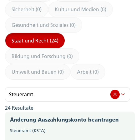
Sicherheit (0)
Kultur und Medien (0)
Gesundheit und Soziales (0)
Staat und Recht (24)
Bildung und Forschung (0)
Umwelt und Bauen (0)
Arbeit (0)
Steueramt
24 Resultate
Steueramt (24)
Änderung Auszahlungskonto beantragen
Amt für Berufsbildung, Mittel- und Hochschulen
Steueramt (KSTA)
(0)