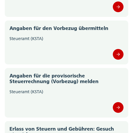
Amt für Gemeinden (0)
Amt für Geoinformation (0)
Angaben für den Vorbezug übermitteln
Amt für Gesellschaft und Soziales (0)
Steueramt (KSTA)
Amt für Justizvollzug (0)
Amt für Kultur und Sport (0)
Angaben für die provisorische
Amt für Landwirtschaft (0)
Steuerrechnung (Vorbezug) melden
Amt für Militär und Bevölkerungsschutz (0)
Steueramt (KSTA)
Amt für Raumplanung (0)
Amt für Umwelt (0)
Erlass von Steuern und Gebühren: Gesuch