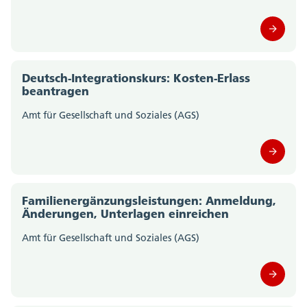
Amt für Gemeinden (0)
Amt für Geoinformation (0)
Deutsch-Integrationskurs: Kosten-Erlass
Amt für Justizvollzug (0)
beantragen
Amt für Kultur und Sport (0)
Amt für Gesellschaft und Soziales (AGS)
Amt für Landwirtschaft (0)
Amt für Militär und Bevölkerungsschutz (0)
Familienergänzungsleistungen: Anmeldung,
Amt für Raumplanung (0)
Änderungen, Unterlagen einreichen
Amt für Gesellschaft und Soziales (AGS)
Amt für Umwelt (0)
Amt für Verkehr und Tiefbau (0)