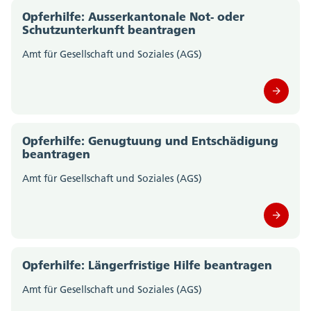
Amt für Wald, Jagd und Fischerei (0)
Opferhilfe: Ausserkantonale Not- oder
Schutzunterkunft beantragen
Amt für Wirtschaft und Arbeit (0)
Amt für Gesellschaft und Soziales (AGS)
Amtschreiberei (0)
Departement des Innern; Departementssekretariat
(0)
Opferhilfe: Genugtuung und Entschädigung
Departement für Bildung und Kultur;
beantragen
Departementssekretariat (0)
Amt für Gesellschaft und Soziales (AGS)
Gesundheitsamt (0)
Migrationsamt (0)
Opferhilfe: Längerfristige Hilfe beantragen
Motorfahrzeugkontrolle (0)
Amt für Gesellschaft und Soziales (AGS)
Polizei Kanton Solothurn (0)