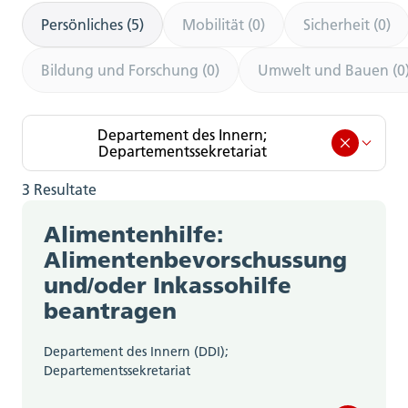
Persönliches (5)
Mobilität (0)
Sicherheit (0)
Bildung und Forschung (0)
Umwelt und Bauen (0
Departement des Innern;
Departementssekretariat
3 Resultate
Departement des Innern;
Departementssekretariat (3)
Alimentenhilfe:
Alimentenbevorschussung
Amt für Berufsbildung, Mittel- und
und/oder Inkassohilfe
Hochschulen (0)
beantragen
Amt für Gemeinden (0)
Departement des Innern (DDI);
Departementssekretariat
Amt für Geoinformation (0)