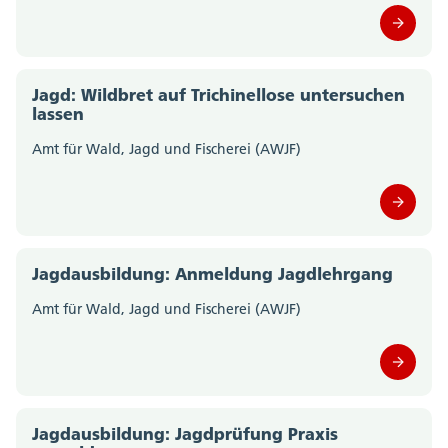
Amt für Gemeinden (0)
Amt für Geoinformation (0)
Jagd: Wildbret auf Trichinellose untersuchen
lassen
Amt für Gesellschaft und Soziales (0)
Amt für Wald, Jagd und Fischerei (AWJF)
Amt für Justizvollzug (0)
Amt für Kultur und Sport (0)
Amt für Landwirtschaft (0)
Jagdausbildung: Anmeldung Jagdlehrgang
Amt für Militär und Bevölkerungsschutz (0)
Amt für Wald, Jagd und Fischerei (AWJF)
Amt für Raumplanung (0)
Amt für Umwelt (0)
Jagdausbildung: Jagdprüfung Praxis