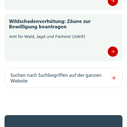
Staatskanzlei (0)
Wildschadenverhütung: Zäune zur
Steueramt (0)
Bewilligung beantragen
Amt für Wald, Jagd und Fischerei (AWJF)
Volksschulamt (0)
Volkswirtschaftsdepartement;
Departementssekretariat (0)
Suchen nach Suchbegriffen auf der ganzen
Website