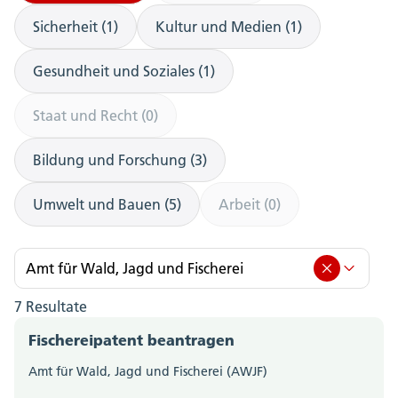
Sicherheit (1)
Kultur und Medien (1)
Gesundheit und Soziales (1)
Staat und Recht (0)
Bildung und Forschung (3)
Umwelt und Bauen (5)
Arbeit (0)
Amt für Wald, Jagd und Fischerei
7 Resultate
Amt für Wald, Jagd und Fischerei (7)
Fischereipatent beantragen
Amt für Berufsbildung, Mittel- und Hochschulen
Amt für Wald, Jagd und Fischerei (AWJF)
(0)