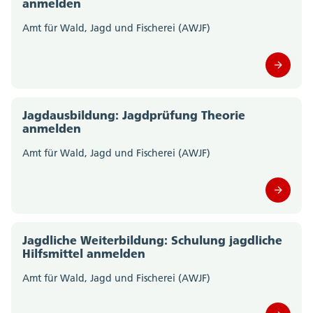
anmelden
Amt für Verkehr und Tiefbau (0)
Amt für Wald, Jagd und Fischerei (AWJF)
Amt für Wirtschaft und Arbeit (0)
Amtschreiberei (0)
Departement des Innern; Departementssekretariat
Jagdausbildung: Jagdprüfung Theorie
(0)
anmelden
Amt für Wald, Jagd und Fischerei (AWJF)
Departement für Bildung und Kultur;
Departementssekretariat (0)
Gesundheitsamt (0)
Migrationsamt (0)
Jagdliche Weiterbildung: Schulung jagdliche
Hilfsmittel anmelden
Motorfahrzeugkontrolle (0)
Amt für Wald, Jagd und Fischerei (AWJF)
Polizei Kanton Solothurn (0)