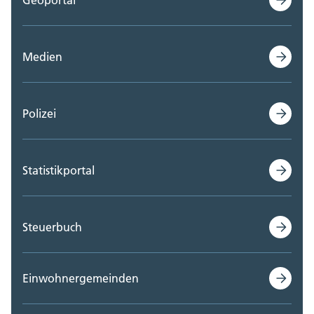
Staatskanzlei (0)
Medien
Steueramt (0)
Volksschulamt (0)
Polizei
Volkswirtschaftsdepartement;
Departementssekretariat (0)
Statistikportal
Steuerbuch
Einwohnergemeinden