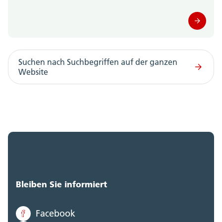
Amt für Gemeinden (0)
Amt für Geoinformation (0)
Amt für Gesellschaft und Soziales (0)
Suchen nach Suchbegriffen auf der ganzen
Website
Amt für Justizvollzug (0)
Amt für Kultur und Sport (0)
Amt für Landwirtschaft (0)
Amt für Militär und Bevölkerungsschutz (0)
Amt für Raumplanung (0)
Bleiben Sie informiert
Amt für Umwelt (0)
Facebook