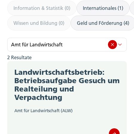
Information & Statistik (0)
Internationales (1)
Wissen und Bildung (0)
Geld und Förderung (4)
Amt für Landwirtschaft
2 Resultate
Amt für Landwirtschaft (2)
Landwirtschaftsbetrieb:
Amt für Berufsbildung, Mittel- und
Betriebsaufgabe Gesuch um
Hochschulen (0)
Realteilung und
Verpachtung
Amt für Gemeinden (0)
Amt für Landwirtschaft (ALW)
Amt für Geoinformation (0)
Amt für Gesellschaft und Soziales (0)