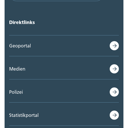
Polizei Kanton Solothurn (0)
Direktlinks
Steueramt (0)
Volksschulamt (0)
Geoportal
Volkswirtschaftsdepartement;
Departementssekretariat (0)
Medien
Polizei
Statistikportal