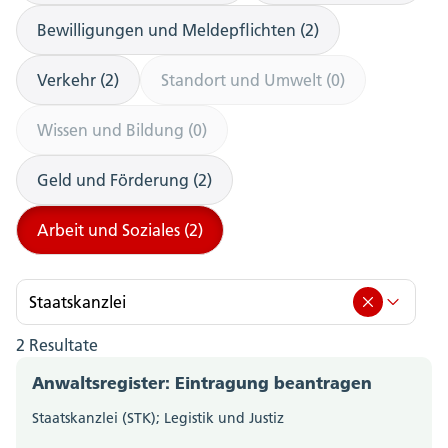
Bewilligungen und Meldepflichten (2)
Verkehr (2)
Standort und Umwelt (0)
Wissen und Bildung (0)
Geld und Förderung (2)
Arbeit und Soziales (2)
Staatskanzlei
2 Resultate
Staatskanzlei (2)
Anwaltsregister: Eintragung beantragen
Amt für Berufsbildung, Mittel- und Hochschulen
Staatskanzlei (STK); Legistik und Justiz
(0)