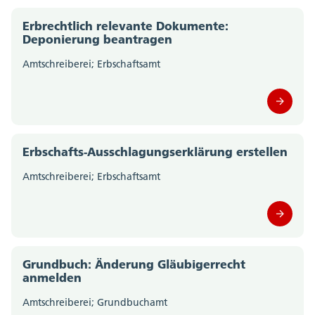
Erbrechtlich relevante Dokumente:
Staatskanzlei (0)
Deponierung beantragen
Steueramt (0)
Amtschreiberei; Erbschaftsamt
Volksschulamt (0)
Volkswirtschaftsdepartement;
Departementssekretariat (0)
Erbschafts-Ausschlagungserklärung erstellen
Amtschreiberei; Erbschaftsamt
Grundbuch: Änderung Gläubigerrecht
anmelden
Amtschreiberei; Grundbuchamt