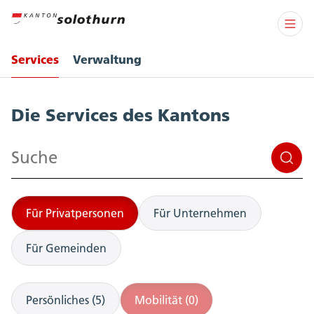
Services
Verwaltung
Services
Die Services des Kantons
Suchen
Für Privatpersonen
Für Unternehmen
Für Gemeinden
Persönliches (5)
Mobilität (0)