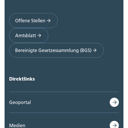
Polizei Kanton Solothurn (0)
Offene Stellen
Staatskanzlei (0)
Amtsblatt
Steueramt (0)
Bereinigte Gesetzessammlung (BGS)
Volkswirtschaftsdepartement;
Departementssekretariat (0)
Direktlinks
Geoportal
Medien