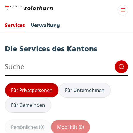
Services
Verwaltung
Services
Die Services des Kantons
Suchen
Für Privatpersonen
Für Unternehmen
Für Gemeinden
Persönliches (0)
Mobilität (0)