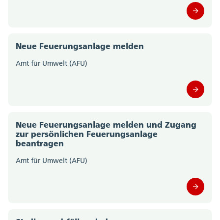
Staatskanzlei (0)
Steueramt (0)
Neue Feuerungsanlage melden
Amt für Umwelt (AFU)
Volksschulamt (0)
Volkswirtschaftsdepartement;
Departementssekretariat (0)
Neue Feuerungsanlage melden und Zugang
zur persönlichen Feuerungsanlage
beantragen
Amt für Umwelt (AFU)