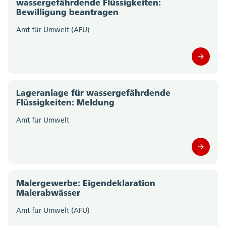
wassergefährdende Flüssigkeiten:
Amt für Wald, Jagd und Fischerei (0)
Bewilligung beantragen
Amt für Wirtschaft und Arbeit (0)
Amt für Umwelt (AFU)
Amtschreiberei (0)
Departement des Innern; Departementssekretariat
(0)
Lageranlage für wassergefährdende
Flüssigkeiten: Meldung
Departement für Bildung und Kultur;
Amt für Umwelt
Departementssekretariat (0)
Gesundheitsamt (0)
Migrationsamt (0)
Malergewerbe: Eigendeklaration
Malerabwässer
Motorfahrzeugkontrolle (0)
Amt für Umwelt (AFU)
Polizei Kanton Solothurn (0)