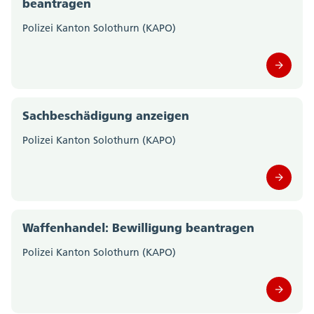
beantragen
Amt für Verkehr und Tiefbau (0)
Polizei Kanton Solothurn (KAPO)
Amt für Wald, Jagd und Fischerei (0)
Amt für Wirtschaft und Arbeit (0)
Amtschreiberei (0)
Sachbeschädigung anzeigen
Departement des Innern; Departementssekretariat
Polizei Kanton Solothurn (KAPO)
(0)
Departement für Bildung und Kultur;
Departementssekretariat (0)
Waffenhandel: Bewilligung beantragen
Gesundheitsamt (0)
Polizei Kanton Solothurn (KAPO)
Migrationsamt (0)
Motorfahrzeugkontrolle (0)