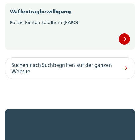
Waffentragbewilligung
Staatskanzlei (0)
Polizei Kanton Solothurn (KAPO)
Steueramt (0)
Volksschulamt (0)
Volkswirtschaftsdepartement;
Departementssekretariat (0)
Suchen nach Suchbegriffen auf der ganzen
Website