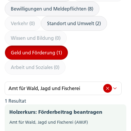
Bewilligungen und Meldepflichten (8)
Verkehr (0)
Standort und Umwelt (2)
Wissen und Bildung (0)
Geld und Förderung (1)
Arbeit und Soziales (0)
Amt für Wald, Jagd und Fischerei
1 Resultat
Amt für Wald, Jagd und Fischerei (1)
Holzerkurs: Förderbeitrag beantragen
Amt für Berufsbildung, Mittel- und Hochschulen
Amt für Wald, Jagd und Fischerei (AWJF)
(0)