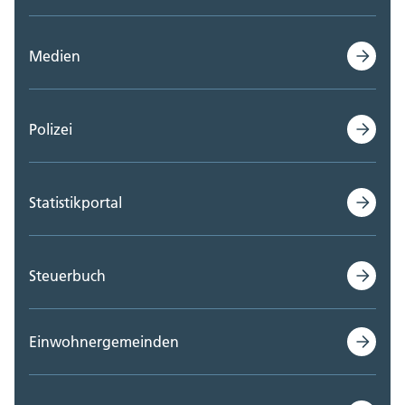
Staatskanzlei (0)
Medien
Steueramt (0)
Volksschulamt (0)
Polizei
Volkswirtschaftsdepartement;
Departementssekretariat (0)
Statistikportal
Steuerbuch
Einwohnergemeinden