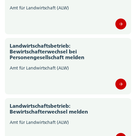
Amt für Landwirtschaft (ALW)
Staatskanzlei (0)
Steueramt (0)
Volksschulamt (0)
Landwirtschaftsbetrieb:
Bewirtschafterwechsel bei
Volkswirtschaftsdepartement;
Personengesellschaft melden
Departementssekretariat (0)
Amt für Landwirtschaft (ALW)
Landwirtschaftsbetrieb:
Bewirtschafterwechsel melden
Amt für Landwirtschaft (ALW)