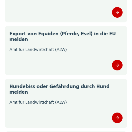
Amt für Gemeinden (0)
Amt für Geoinformation (0)
Export von Equiden (Pferde, Esel) in die EU
Amt für Gesellschaft und Soziales (0)
melden
Amt für Justizvollzug (0)
Amt für Landwirtschaft (ALW)
Amt für Kultur und Sport (0)
Amt für Militär und Bevölkerungsschutz (0)
Hundebiss oder Gefährdung durch Hund
Amt für Raumplanung (0)
melden
Amt für Landwirtschaft (ALW)
Amt für Umwelt (0)
Amt für Verkehr und Tiefbau (0)