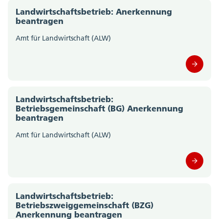
Amt für Wald, Jagd und Fischerei (0)
Landwirtschaftsbetrieb: Anerkennung
beantragen
Amt für Wirtschaft und Arbeit (0)
Amt für Landwirtschaft (ALW)
Amtschreiberei (0)
Departement des Innern; Departementssekretariat
(0)
Landwirtschaftsbetrieb:
Departement für Bildung und Kultur;
Betriebsgemeinschaft (BG) Anerkennung
beantragen
Departementssekretariat (0)
Amt für Landwirtschaft (ALW)
Gesundheitsamt (0)
Migrationsamt (0)
Motorfahrzeugkontrolle (0)
Landwirtschaftsbetrieb:
Betriebszweiggemeinschaft (BZG)
Polizei Kanton Solothurn (0)
Anerkennung beantragen