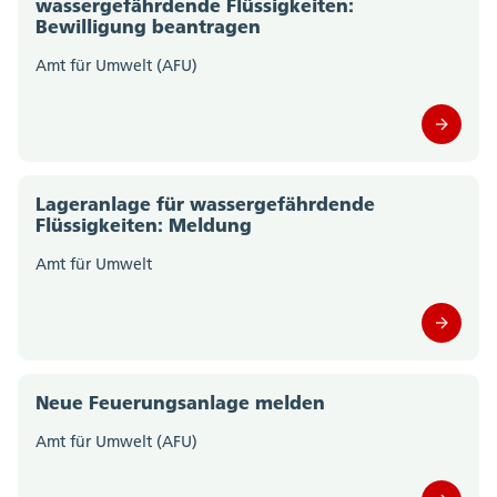
wassergefährdende Flüssigkeiten:
Amt für Wald, Jagd und Fischerei (0)
Bewilligung beantragen
Amt für Wirtschaft und Arbeit (0)
Amt für Umwelt (AFU)
Amtschreiberei (0)
Departement des Innern; Departementssekretariat
(0)
Lageranlage für wassergefährdende
Flüssigkeiten: Meldung
Departement für Bildung und Kultur;
Amt für Umwelt
Departementssekretariat (0)
Gesundheitsamt (0)
Migrationsamt (0)
Neue Feuerungsanlage melden
Motorfahrzeugkontrolle (0)
Amt für Umwelt (AFU)
Polizei Kanton Solothurn (0)