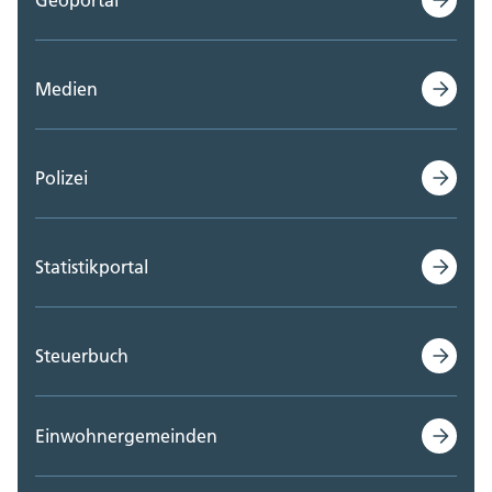
Staatskanzlei (0)
Medien
Steueramt (0)
Volksschulamt (0)
Polizei
Volkswirtschaftsdepartement;
Departementssekretariat (0)
Statistikportal
Steuerbuch
Einwohnergemeinden