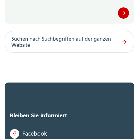
Amt für Gemeinden (0)
Amt für Geoinformation (0)
Amt für Gesellschaft und Soziales (0)
Suchen nach Suchbegriffen auf der ganzen
Website
Amt für Justizvollzug (0)
Amt für Kultur und Sport (0)
Amt für Landwirtschaft (0)
Amt für Militär und Bevölkerungsschutz (0)
Amt für Raumplanung (0)
Bleiben Sie informiert
Amt für Umwelt (0)
Facebook