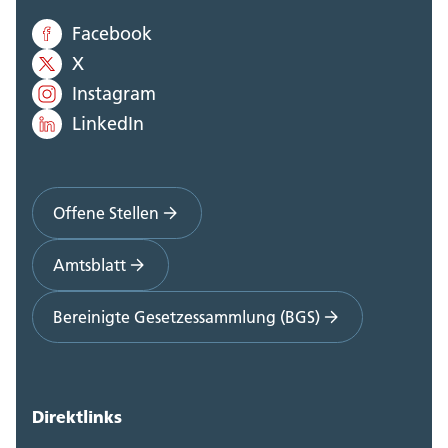
Facebook
Staatskanzlei (0)
X
Steueramt (0)
Instagram
LinkedIn
Volksschulamt (0)
Volkswirtschaftsdepartement;
Departementssekretariat (0)
Offene Stellen
Amtsblatt
Bereinigte Gesetzessammlung (BGS)
Direktlinks