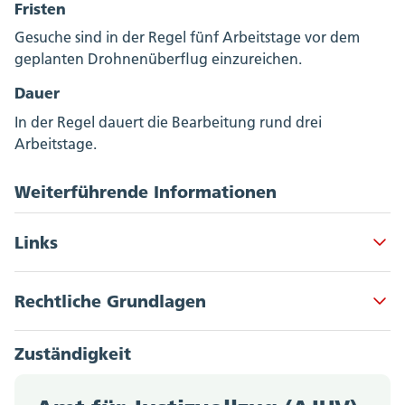
Fristen
Gesuche sind in der Regel fünf Arbeitstage vor dem
geplanten Drohnenüberflug einzureichen.
Dauer
In der Regel dauert die Bearbeitung rund drei
Arbeitstage.
Weiterführende Informationen
Links
Akkordeon Button
Mehr erfahren zum Thema
Rechtliche Grundlagen
Akkordeon Button
Flugeinschränkungen
bis
Art. 22
Abs. 2 Gesetz über den
Zuständigkeit
Justizvollzug