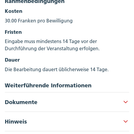
Rahmenbedingungen
Kosten
30.00 Franken pro Bewilligung
Fristen
Eingabe muss mindestens 14 Tage vor der
Durchführung der Veranstaltung erfolgen.
Dauer
Die Bearbeitung dauert üblicherweise 14 Tage.
Weiterführende Informationen
Dokumente
Akkordeon Button
Merkblatt bewilligungsfreie Lottos und
Hinweis
Akkordeon Button
Tombolas