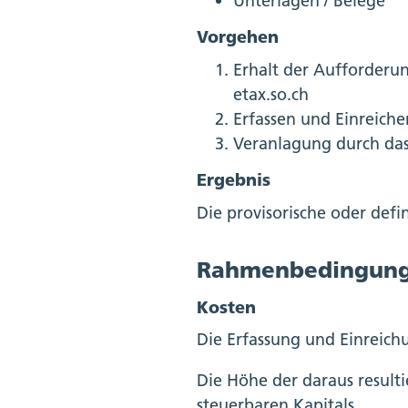
Unterlagen / Belege
Vorgehen
Erhalt der Aufforderun
etax.so.ch
Erfassen und Einreiche
Veranlagung durch da
Ergebnis
Die provisorische oder defi
Rahmenbedingun
Kosten
Die Erfassung und Einreichu
Die Höhe der daraus result
steuerbaren Kapitals.