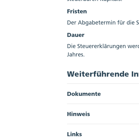
Fristen
Der Abgabetermin für die St
Dauer
Die Steuererklärungen werd
Jahres.
Weiterführende I
Dokumente
Akkordeon Button
Hinweis
Steuererklärungsform
Akkordeon Button
Die Fristen zur Einreichung
Links
“Fristverlängerung für juri
Akkordeon Button