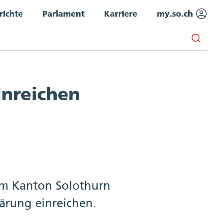
richte
Parlament
Karriere
my.so.ch
inreichen
 im Kanton Solothurn
lärung einreichen.