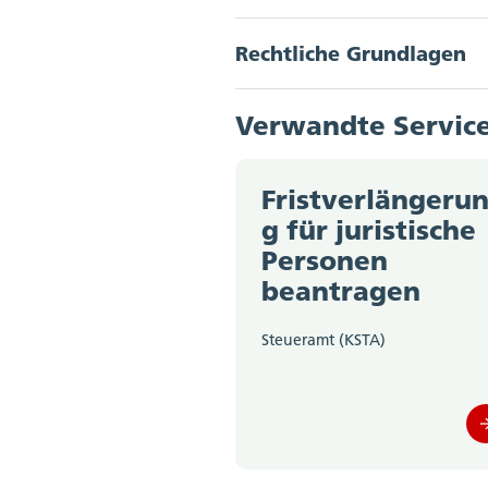
Rechtliche Grundlagen
Mehr zum Thema Steu
Akkordeon Button
Verwandte Servic
Persönliche Zugehörig
Fristverlängeru
Wirtschaftliche Zugehö
g für juristische
Personen
beantragen
Verfahrenspflichten: 
Steueramt (KSTA)