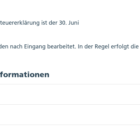
euererklärung ist der 30. Juni
en nach Eingang bearbeitet. In der Regel erfolgt die
nformationen
ulare
 der Steuererklärung können erstreckt werden - siehe
stische Personen beantragen”.