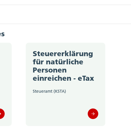
ererklärung erfahren
es
keit: § 8 StG (BGS 614.11)
n
Steuererklärung
rigkeit: § 9 StG (BGS 614.11)
für natürliche
Personen
einreichen - eTax
§ 140 StG (BGS 614.11)
Steueramt (KSTA)