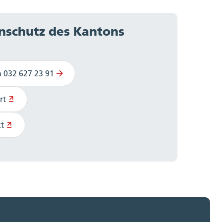
nschutz des Kantons
n 032 627 23 91
rt
t