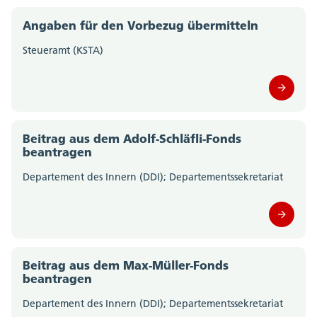
Amt für Geoinformation (0)
Angaben für den Vorbezug übermitteln
Steueramt (KSTA)
Amt für Gesellschaft und Soziales (0)
Amt für Justizvollzug (0)
Amt für Militär und Bevölkerungsschutz (0)
Beitrag aus dem Adolf-Schläfli-Fonds
beantragen
Amt für Raumplanung (0)
Departement des Innern (DDI); Departementssekretariat
Amt für Umwelt (0)
Amt für Verkehr und Tiefbau (0)
Departement für Bildung und Kultur;
Beitrag aus dem Max-Müller-Fonds
Departementssekretariat (0)
beantragen
Departement des Innern (DDI); Departementssekretariat
Gesundheitsamt (0)