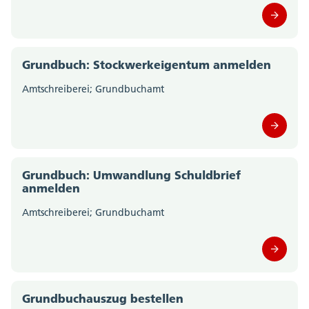
Staatskanzlei (0)
Steueramt (0)
Grundbuch: Stockwerkeigentum anmelden
Amtschreiberei; Grundbuchamt
Volksschulamt (0)
Volkswirtschaftsdepartement;
Departementssekretariat (0)
Grundbuch: Umwandlung Schuldbrief
anmelden
Amtschreiberei; Grundbuchamt
Grundbuchauszug bestellen