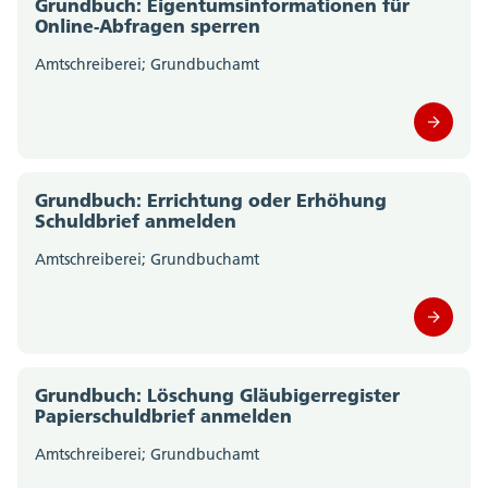
Grundbuch: Eigentumsinformationen für
Amt für Verkehr und Tiefbau (0)
Online-Abfragen sperren
Amt für Wald, Jagd und Fischerei (0)
Amtschreiberei; Grundbuchamt
Amt für Wirtschaft und Arbeit (0)
Departement des Innern; Departementssekretariat
(0)
Grundbuch: Errichtung oder Erhöhung
Schuldbrief anmelden
Departement für Bildung und Kultur;
Amtschreiberei; Grundbuchamt
Departementssekretariat (0)
Gesundheitsamt (0)
Migrationsamt (0)
Grundbuch: Löschung Gläubigerregister
Papierschuldbrief anmelden
Motorfahrzeugkontrolle (0)
Amtschreiberei; Grundbuchamt
Polizei Kanton Solothurn (0)