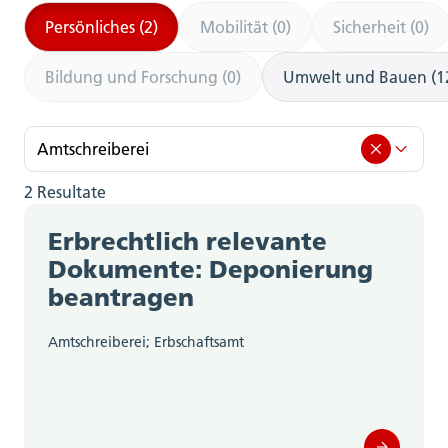
Persönliches (2)
Mobilität (0)
Sicherheit (0)
Bildung und Forschung (0)
Umwelt und Bauen (1
Amtschreiberei
2 Resultate
Amtschreiberei (2)
Erbrechtlich relevante
Amt für Berufsbildung, Mittel- und
Dokumente: Deponierung
Hochschulen (0)
beantragen
Amt für Gemeinden (0)
Amtschreiberei; Erbschaftsamt
Amt für Geoinformation (0)
Amt für Gesellschaft und Soziales (0)