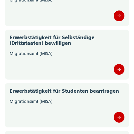
Migrationsamt (MISA)
Polizei Kanton Solothurn (0)
Staatskanzlei (0)
Erwerbstätigkeit für Selbständige
Steueramt (0)
(Drittstaaten) bewilligen
Migrationsamt (MISA)
Volksschulamt (0)
Volkswirtschaftsdepartement;
Departementssekretariat (0)
Erwerbstätigkeit für Studenten beantragen
Migrationsamt (MISA)