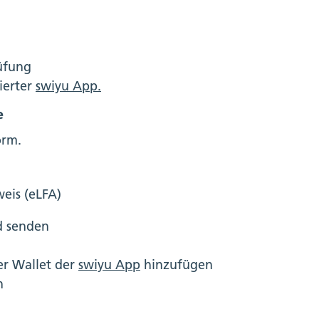
üfung
ierter
swiyu App.
e
orm.
weis (eLFA)
d senden
er Wallet der
swiyu App
hinzufügen
n