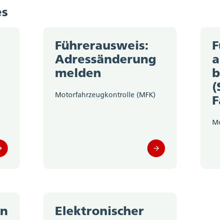
es
Führerausweis:
F
Adressänderung
a
melden
b
(
Motorfahrzeugkontrolle (MFK)
F
Mo
on
Elektronischer