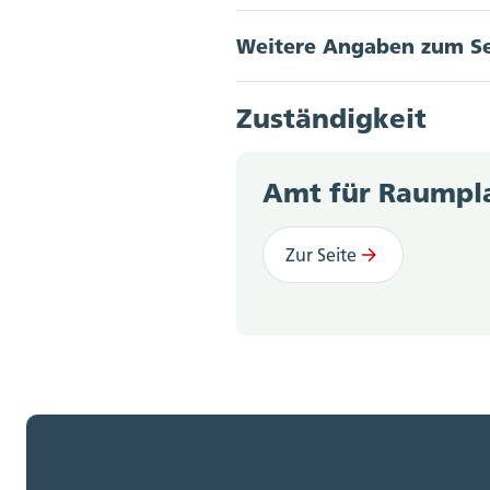
Weitere Angaben zum S
§ 18 Planungs- und B
Akkordeon Button
Kommunale Planung, Ortspl
Zuständigkeit
Erschliessungsplan, Gene
Amt für Raumpl
Zur Seite