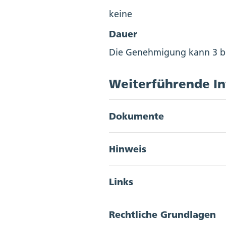
keine
Dauer
Die Genehmigung kann 3 b
Weiterführende I
Dokumente
Akkordeon Button
keine
Hinweis
Akkordeon Button
keine
Links
Akkordeon Button
Rechtliche Grundlagen
Mehr erfahren zum 
Akkordeon Button