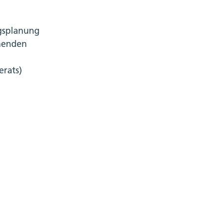
gsplanung
chenden
erats)