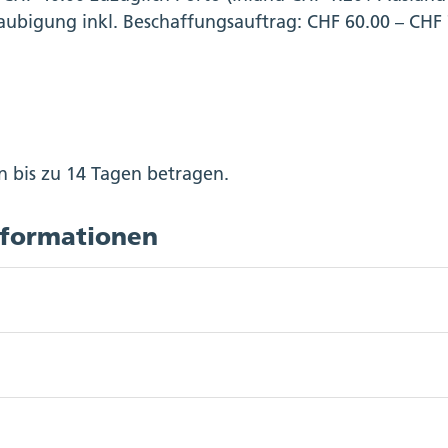
ubigung inkl. Beschaffungsauftrag: CHF 60.00 – CHF 
 bis zu 14 Tagen betragen.
nformationen
andsämter
mter
hema Bestellung von Zivilstandsdokumenten