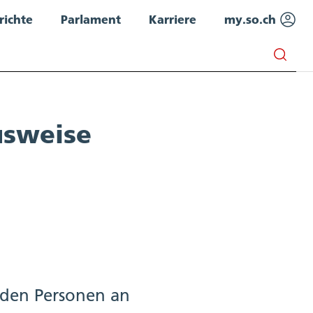
richte
Parlament
Karriere
my.so.ch
usweise
iden Personen an