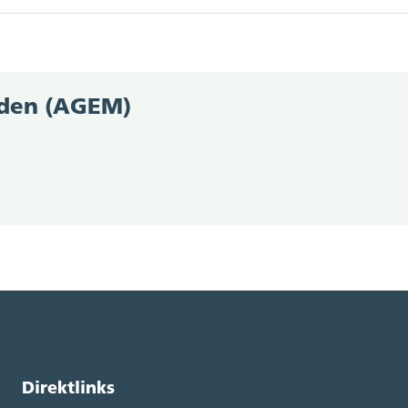
andsverordnung, (SR 211.112.2)
den (AGEM)
ebühren im Zivilstandswesen, Anhang 1, Ziffer 1 (SR 172.04
Direktlinks