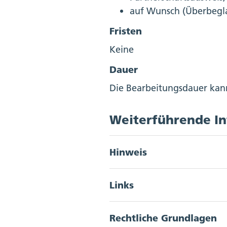
auf Wunsch (Überbegla
Fristen
Keine
Dauer
Die Bearbeitungsdauer kann
Weiterführende I
Hinweis
Akkordeon Button
Die vier kantonalen Zivilst
Links
Akkordeon Button
Adressen Zivilstandsä
Rechtliche Grundlagen
Mehr erfahren zum T
Akkordeon Button