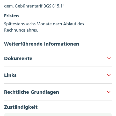
gem. Gebührentarif BGS 615.11
Fristen
Spätestens sechs Monate nach Ablauf des
Rechnungsjahres.
Weiterführende Informationen
Dokumente
Akkordeon Button
Links
Checkliste
Akkordeon Button
Mehr erfahren zum Thema
Rechtliche Grundlagen
Akkordeon Button
Stiftungsaufsicht
BGS 212.152 - Verordnung über die
Zuständigkeit
Aufsicht über Stiftungen (VAS)