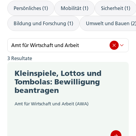
Persönliches (1)
Mobilität (1)
Sicherheit (1)
Bildung und Forschung (1)
Umwelt und Bauen (2
Amt für Wirtschaft und Arbeit
3 Resultate
Amt für Wirtschaft und Arbeit (3)
Kleinspiele, Lottos und
Amt für Berufsbildung, Mittel- und
Tombolas: Bewilligung
Hochschulen (0)
beantragen
Amt für Gemeinden (0)
Amt für Wirtschaft und Arbeit (AWA)
Amt für Geoinformation (0)
Amt für Gesellschaft und Soziales (0)