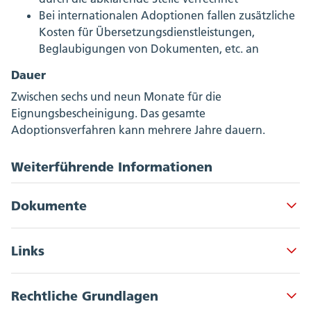
Bei internationalen Adoptionen fallen zusätzliche
Kosten für Übersetzungsdienstleistungen,
Beglaubigungen von Dokumenten, etc. an
Dauer
Zwischen sechs und neun Monate für die
Eignungsbescheinigung. Das gesamte
Adoptionsverfahren kann mehrere Jahre dauern.
Weiterführende Informationen
Dokumente
Akkordeon Button
Links
Ablauf Inlandadoption
Akkordeon Button
Rechtliche Grundlagen
Mehr erfahren zum Thema Adoption
Ablauf internationale Adoption (Haager
Akkordeon Button